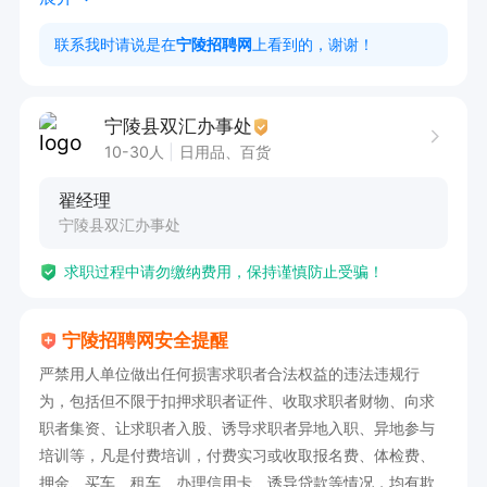
工作环境舒适，团队氛围和睦，享有正常休假，适
联系我时请说是在
宁陵招聘网
上看到的，谢谢！
合**发展
宁陵县双汇办事处
10-30人
日用品、百货
翟经理
宁陵县双汇办事处
求职过程中请勿缴纳费用，保持谨慎防止受骗！
宁陵招聘网安全提醒
严禁用人单位做出任何损害求职者合法权益的违法违规行
为，包括但不限于扣押求职者证件、收取求职者财物、向求
职者集资、让求职者入股、诱导求职者异地入职、异地参与
培训等，凡是付费培训，付费实习或收取报名费、体检费、
押金、买车、租车、办理信用卡、诱导贷款等情况，均有欺