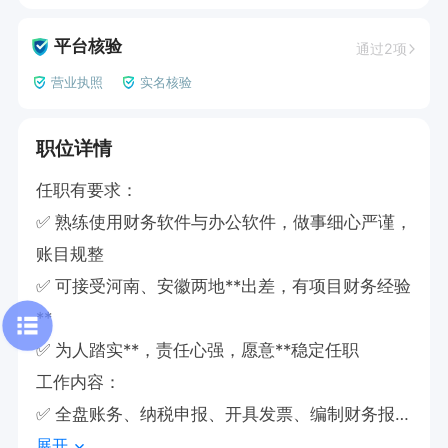
平台核验
通过2项
营业执照
实名核验
职位详情
任职有要求：

✅ 熟练使用财务软件与办公软件，做事细心严谨，
账目规整

✅ 可接受河南、安徽两地**出差，有项目财务经验
**

✅ 为人踏实**，责任心强，愿意**稳定任职

工作内容：

✅ 全盘账务、纳税申报、开具发票、编制财务报表

展开
薪资：4000–6000元，能力突出可**
