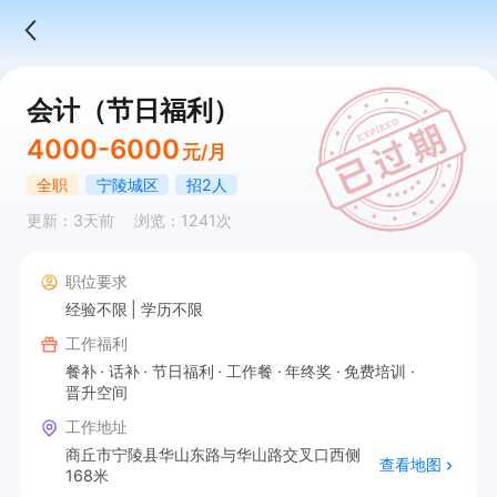
会计（节日福利）
4000-6000
元/月
全职
宁陵城区
招2人
更新：3天前
浏览：1241次
职位要求
经验不限
学历不限
工作福利
餐补
话补
节日福利
工作餐
年终奖
免费培训
晋升空间
工作地址
商丘市宁陵县华山东路与华山路交叉口西侧
查看地图
168米