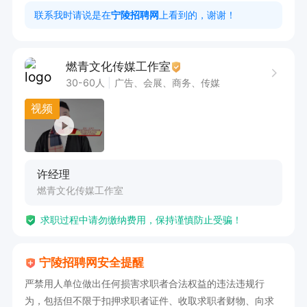
2. 能够提供真实**信息并遵守平台规则。  

联系我时请说是在
宁陵招聘网
上看到的，谢谢！
3. 无需才艺或颜值要求，欢迎零经验、小白及素
人加入。

燃青文化传媒工作室
工作时间：3小时 时间自由

30-60人
广告、会展、商务、传媒
职位福利：享有节日福利，公司提供培训。
视频
许经理
燃青文化传媒工作室
求职过程中请勿缴纳费用，保持谨慎防止受骗！
宁陵招聘网安全提醒
严禁用人单位做出任何损害求职者合法权益的违法违规行
为，包括但不限于扣押求职者证件、收取求职者财物、向求