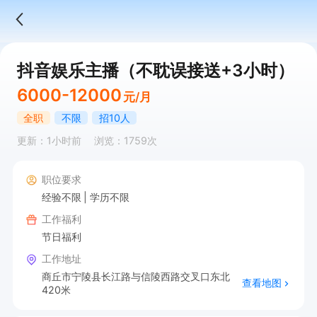
抖音娱乐主播（不耽误接送+3小时）
6000-12000
元/月
全职
不限
招10人
更新：1小时前
浏览：1759次
职位要求
经验不限
学历不限
工作福利
节日福利
工作地址
商丘市宁陵县长江路与信陵西路交叉口东北
查看地图
420米