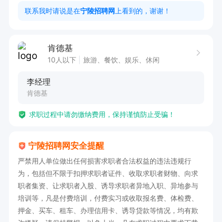
工作质量。

联系我时请说是在
宁陵招聘网
上看到的，谢谢！
3. 具备良好的团队协作精神，能够与同事默契配
合，共同推动门店运营。

肯德基
提供免费培训，拥有广阔的晋升空间。诚邀有志之
10人以下
旅游、餐饮、娱乐、休闲
士加入我们的团队，共同开启职业新篇章！
李经理
肯德基
求职过程中请勿缴纳费用，保持谨慎防止受骗！
宁陵招聘网安全提醒
严禁用人单位做出任何损害求职者合法权益的违法违规行
为，包括但不限于扣押求职者证件、收取求职者财物、向求
职者集资、让求职者入股、诱导求职者异地入职、异地参与
培训等，凡是付费培训，付费实习或收取报名费、体检费、
押金、买车、租车、办理信用卡、诱导贷款等情况，均有欺