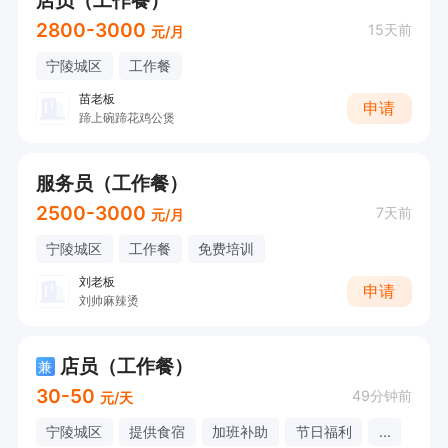
2800-3000
15天前
元/月
宁陵城区
工作餐
苗老板
申请
蹄上碗蹄花鸡公煲
服务员（工作餐）
2500-3000
7天前
元/月
宁陵城区
工作餐
免费培训
刘老板
申请
刘帅麻辣烫
店员（工作餐）
兼
30-50
49分钟前
元/天
宁陵城区
提供食宿
加班补助
节日福利
...