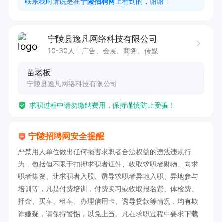
联系我时请说是在
宁陵招聘网
上看到的，谢谢！
公司地址：宁陵县城关镇人民东路北侧金顶双苑2
幢2层203铺

宁陵县逸凡网络科技有限公司
负责人姓名：苗老板
10-30人
广告、会展、商务、传媒
苗老板
宁陵县逸凡网络科技有限公司
求职过程中请勿缴纳费用，保持谨慎防止受骗！
宁陵招聘网安全提醒
严禁用人单位做出任何损害求职者合法权益的违法违规行
为，包括但不限于扣押求职者证件、收取求职者财物、向求
职者集资、让求职者入股、诱导求职者异地入职、异地参与
培训等，凡是付费培训，付费实习或收取报名费、体检费、
押金、买车、租车、办理信用卡、诱导贷款等情况，均有欺
诈嫌疑，请保持警惕，以免上当。凡在求职过程中要求下载