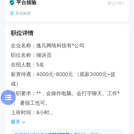
平台核验
通过1项
营业执照
职位详情
企业名称：逸凡网络科技有*公司

职位名称：倾诉员

在招人数：5名

薪资待遇：4000元-8000元 （底薪3000元+提
成）

任职要求：**，会操作电脑。会打字聊天。工作*
*。 暑假工也可。

上班时间：8小时

展开
月休天数：3天 

职位福利：节日福利  定期团建 
